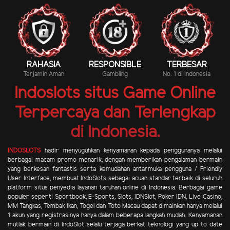
RAHASIA
RESPONSIBLE
TERBESAR
Terjamin Aman
Gambling
No. 1 di Indonesia
Indoslots situs Game Online
Terpercaya dan Terlengkap
di Indonesia.
INDOSLOTS
hadir menyuguhkan kenyamanan kepada penggunanya melalui
berbagai macam promo menarik, dengan memberikan pengalaman bermain
yang berkesan fantastis serta kemudahan antarmuka pengguna / Friendly
User Interface, membuat IndoSlots sebagai acuan standar terbaik di seluruh
platform situs penyedia layanan taruhan online di Indonesia. Berbagai game
populer seperti Sportbook, E-Sports, Slots, IDNSlot, Poker IDN, Live Casino,
MM Tangkas, Tembak Ikan, Togel dan Toto Macau dapat dimainkan hanya melalui
1 akun yang registrasinya hanya dalam beberapa langkah mudah. Kenyamanan
mutlak bermain di IndoSlot selalu terjaga berkat teknologi yang up to date